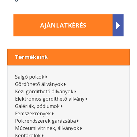

AJÁNLATKÉRÉS
Termékeink
Salgó polcok
Gördíthető állványok
Kézi gördíthető állványok
Elektromos gördíthető állvány
Galériák, pódiumok
Fémszekrények
Polcrendszerek garázsába
Múzeumi vitrinek, állványok
Képtárolók