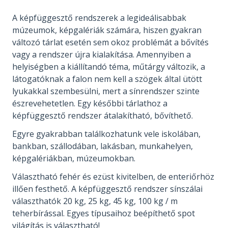
A képfüggesztő rendszerek a legideálisabbak
múzeumok, képgalériák számára, hiszen gyakran
változó tárlat esetén sem okoz problémát a bővítés
vagy a rendszer újra kialakítása. Amennyiben a
helyiségben a kiállítandó téma, műtárgy változik, a
látogatóknak a falon nem kell a szögek által ütött
lyukakkal szembesülni, mert a sínrendszer szinte
észrevehetetlen. Egy későbbi tárlathoz a
képfüggesztő rendszer átalakítható, bővíthető.
Egyre gyakrabban találkozhatunk vele iskolában,
bankban, szállodában, lakásban, munkahelyen,
képgalériákban, múzeumokban.
Választható fehér és ezüst kivitelben, de enteriőrhöz
illően festhető. A képfüggesztő rendszer sínszálai
választhatók 20 kg, 25 kg, 45 kg, 100 kg / m
teherbírással. Egyes típusaihoz beépíthető spot
világítás is választható!