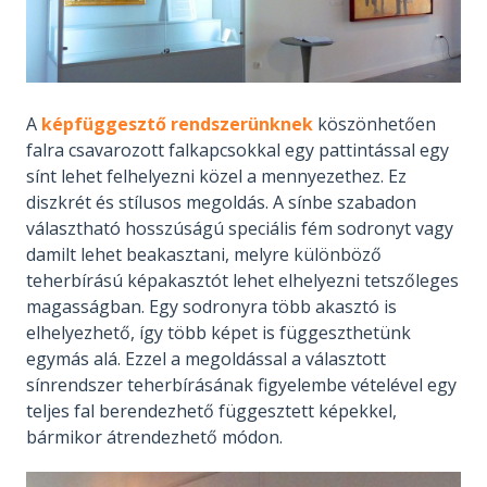
A
képfüggesztő rendszerünknek
köszönhetően
falra csavarozott falkapcsokkal egy pattintással egy
sínt lehet felhelyezni közel a mennyezethez. Ez
diszkrét és stílusos megoldás. A sínbe szabadon
választható hosszúságú speciális fém sodronyt vagy
damilt lehet beakasztani, melyre különböző
teherbírású képakasztót lehet elhelyezni tetszőleges
magasságban. Egy sodronyra több akasztó is
elhelyezhető, így több képet is függeszthetünk
egymás alá. Ezzel a megoldással a választott
sínrendszer teherbírásának figyelembe vételével egy
teljes fal berendezhető függesztett képekkel,
bármikor átrendezhető módon.