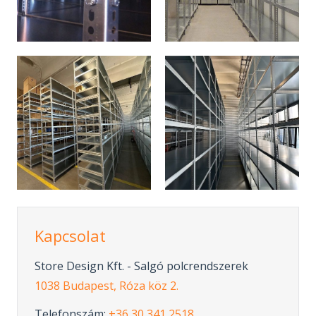
Kapcsolat
Store Design Kft. - Salgó polcrendszerek
1038 Budapest, Róza köz 2.
Telefonszám:
+36 30 341 2518