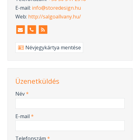
E-mail:
info@storedesign.hu
Web:
http://salgoallvany.hu/
Névjegykártya mentése
Üzenetküldés
-
Név
*
-
E-mail
*
-
Telefonszám
*