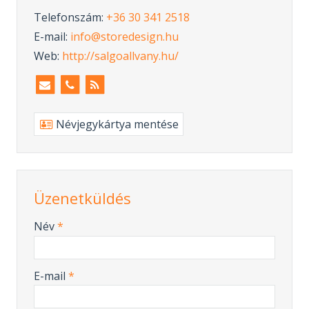
Telefonszám:
+36 30 341 2518
E-mail:
info@storedesign.hu
Web:
http://salgoallvany.hu/
Névjegykártya mentése
Üzenetküldés
-
Név
*
-
E-mail
*