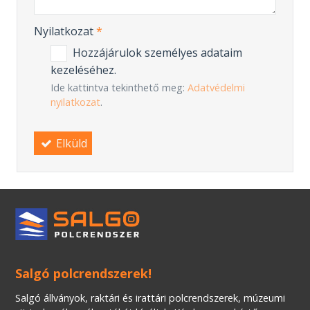
Nyilatkozat
*
Hozzájárulok személyes adataim
kezeléséhez.
Ide kattintva tekinthető meg:
Adatvédelmi
nyilatkozat
.
Elküld
Salgó polcrendszerek!
Salgó állványok, raktári és irattári polcrendszerek, múzeumi