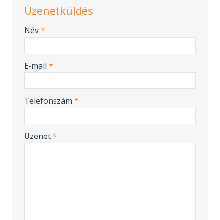
Üzenetküldés
-
Név
*
-
E-mail
*
-
Telefonszám
*
-
Üzenet
*
-
-
-